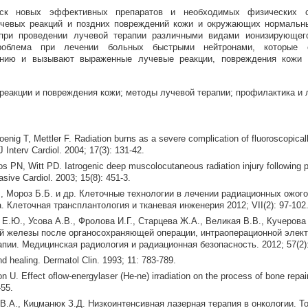
иск новых эффективных препаратов и необходимых физических 
чевых реакций и поздних повреждений кожи и окружающих нормальн
при проведении лучевой терапии различными видами ионизирующего
роблема при лечении больных быстрыми нейтронами, которые 
нию и вызывают выраженные лучевые реакции, повреждения кожи 
еакции и повреждения кожи; методы лучевой терапии; профилактика и 
enig T, Mettler F. Radiation burns as a severe complication of fluoroscopical
 J Interv Cardiol. 2004; 17(3): 131-42.
 PN, Witt PD. Iatrogenic deep muscolocutaneous radiation injury following 
asive Cardiol. 2003; 15(8): 451-3.
., Мороз Б.Б. и др. Клеточные технологии в лечении радиационных ожого
 Клеточная трансплантология и тканевая инженерия 2012; VII(2): 97-102
Е.Ю., Усова А.В., Фролова И.Г., Старцева Ж.А., Великая В.В., Кучерова 
й железы после органосохраняющей операции, интраоперационной элект
пии. Медицинская радиология и радиационная безопасность. 2012; 57(2):
 healing. Dermatol Clin. 1993; 11: 783-789.
 U. Effect oflow-energylaser (He-ne) irradiation on the process of bone repair 
-55.
В.А., Кицманюк З.Д. Низкоинтенсивная лазерная терапия в онкологии. Т