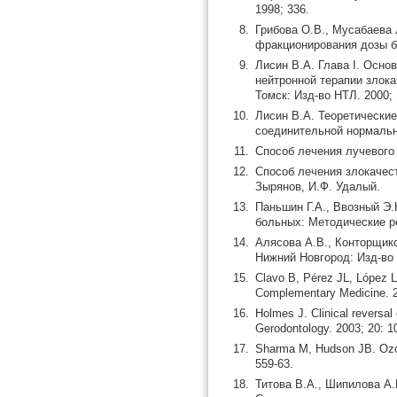
1998; 336.
Грибова О.В., Мусабаева
фракционирования дозы б
Лисин В.А. Глава I. Осно
нейтронной терапии злока
Томск: Изд-во НТЛ. 2000; 
Лисин В.А. Теоретически
соединительной нормально
Способ лечения лучевого 
Способ лечения злокачест
Зырянов, И.Ф. Удалый.
Паньшин Г.А., Ввозный Э.
больных: Методические ре
Алясова А.В., Конторщико
Нижний Новгород: Изд-во
Clavo B, Pérez JL, López L,
Complementary Medicine. 2
Holmes J. Clinical reversal 
Gerodontology. 2003; 20: 1
Sharma M, Hudson JB. Ozone
559-63.
Титова В.А., Шипилова А.