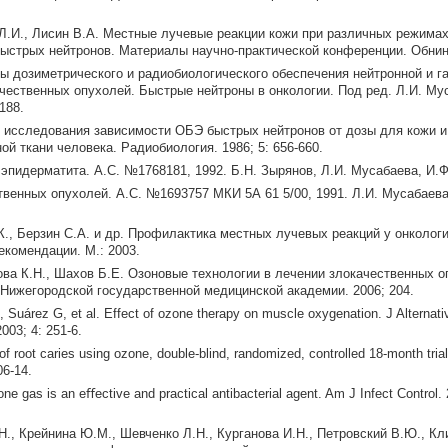
 Л.И., Лисин В.А. Местные лучевые реакции кожи при различных режима
ыстрых нейтронов. Материалы научно-практической конференции. Обнинс
вы дозиметрического и радиобиологического обеспечения нейтронной и г
чественных опухолей. Быстрые нейтроны в онкологии. Под ред. Л.И. Му
188.
е исследования зависимости ОБЭ быстрых нейтронов от дозы для кожи и
й ткани человека. Радиобиология. 1986; 5: 656-660.
эпидерматита. А.С. №1768181, 1992. Б.Н. Зырянов, Л.И. Мусабаева, И.Ф
венных опухолей. А.С. №1693757 МКИ 5А 61 5/00, 1991. Л.И. Мусабаева
К., Берзин С.А. и др. Профилактика местных лучевых реакций у онколог
комендации. М.: 2003.
ва К.Н., Шахов Б.Е. Озоновые технологии в лечении злокачественных о
 Нижегородской государственной медицинской академии. 2006; 204.
 Suárez G, et al. Effect of ozone therapy on muscle oxygenation. J Alternati
003; 4: 251-6.
of root caries using ozone, double-blind, randomized, controlled 18-month trial
06-14.
 gas is an eﬀective and practical antibacterial agent. Am J Infect Control. 
Н., Крейнина Ю.М., Шевченко Л.Н., Курганова И.Н., Петровский В.Ю., Кл