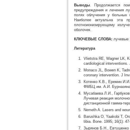
Выводы
. Продолжается по
предупреждения и лечения лу
полях облучения у больных 
Наиболее актуальна эта п
плотноионизирующему излуче
оболочек.
КЛЮЧЕВЫЕ СЛОВА:
лучевые р
Литература
Vlietstra RE, Wagner LK, Ko
cardiological interventions.
Monaco JL, Bowen K, Tadros
coronary intervention. J Inv
Котенко К.В., Еремин И.И
ФМБЦ им. А.И. Бурназяна.
Мусабаева Л.И., Гарбуков 
Лучевая реакция молочно
дистанционной гамма-тера
Nemeth A. Lasers and wound
Barushka O, Yaakobi T, Oron
tibia. Bone. 1995; 16(1): 47
Зырянов Б.Н., Евтушенко 