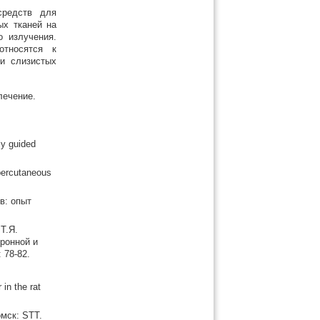
средств для
ых тканей на
 излучения.
относятся к
и слизистых
лечение.
ly guided
percutaneous
в: опыт
.
Т.Я.
ронной и
 78-82.
in the rat
омск: STT.