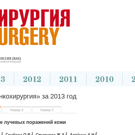
кохирургия» за 2013 год
Номер 3
Номер 4
е лучевых поражений кожи
1
1
1
2
.
, Грибова О.В.
, Старцева Ж.А.
, Алейник А.Н.