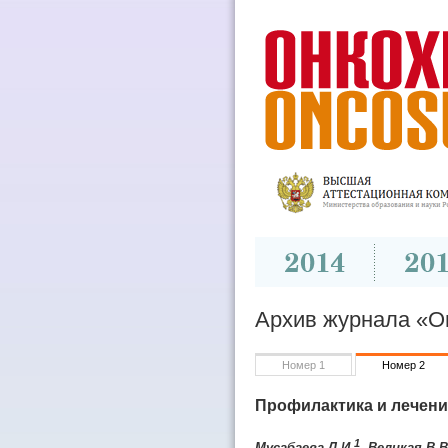
Архив журнала «Он
Номер 1
Номер 2
Профилактика и лечени
1
Мусабаева Л.И.
, Великая В.В