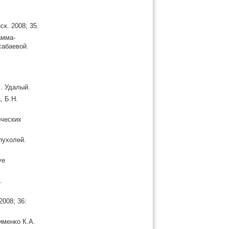
х
к. 2008; 35.
амма-
сабаевой.
. Удалый.
, Б.Н.
ических
пухолей.
ve
.
2008; 36:
именко К.А.