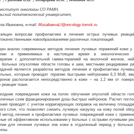
 институт онкологии СО РАМН,
льский политехнический университет,
а Ивановна, e-mail:
MusabaevaLI@oncology.tomsk.ru
священ вопросам профилактики и лечения острых лучевых реакци
локачественными новообразованиями различных локализаций.
ден анализ современных методов лечения лучевых поражений кожи у
рапии и применяемых в настоящее время в онкологических у
терапии с дополнительной гамма-терапией на молочной железе, ней
у больных опухолями области головы и шеи, местными рецидивами р
адачей является разработка методов лечения и профилактики лучев
ольных, которым проводят терапию быстрыми нейтронами 6,3 МэВ, вви
онов располагается непосредственно в коже – на 1,2 мм от поверх
 реакции ткани.
оздние повреждения кожи на полях облучения опухолей области го
зличных схем фракционирования дозы быстрых нейтронов. Расчет погл
чения проводят с учетом корригирующих поправок на величину площад
вого слоя, что позволяет снизить лучевую нагрузку на кожу полей облу
 метод лечения и профилактики лучевых повреждений кожи с примен
нные об эффективном использовании у больных с острыми лучевыми ре
апии для лечения лучевых язв кожи в отдаленный период у больны
лезы.