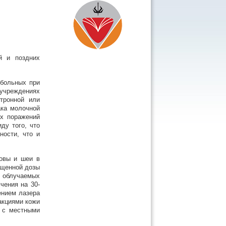
й и поздних
 больных при
чреждениях
тронной или
ака молочной
ых поражений
ду того, что
ности, что и
ловы и шеи в
ощенной дозы
и облучаемых
чения на 30-
ением лазера
акциями кожи
х с местными